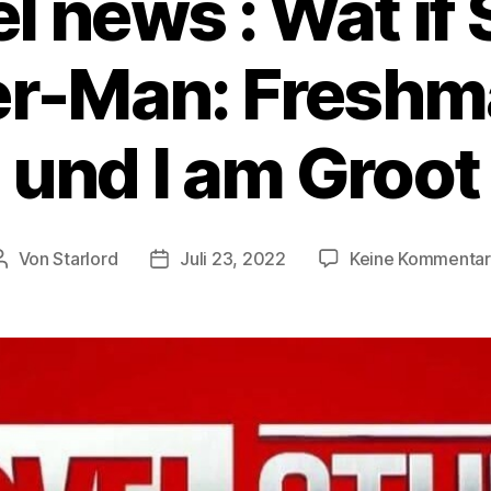
 news : Wat if 
er-Man: Freshm
und l am Groot
Von
Starlord
Juli 23, 2022
Keine Kommenta
Beitragsautor
Beitragsdatum