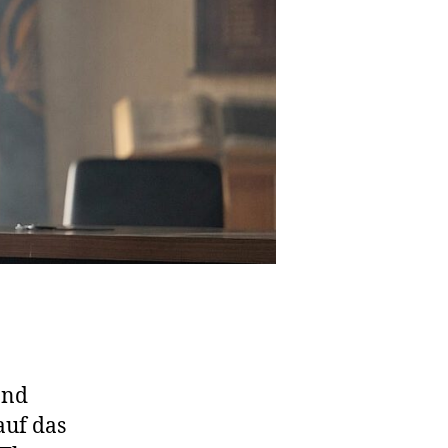
and
auf das