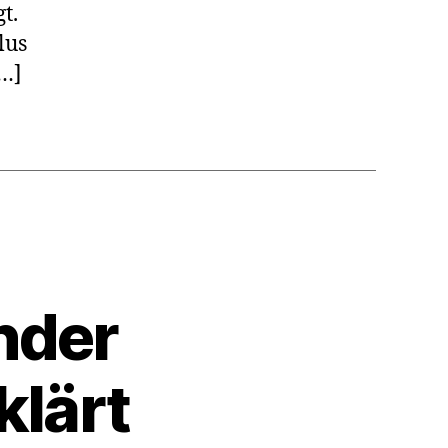
t.
lus
[…]
nder
klärt