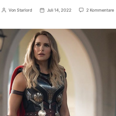
Von
Starlord
Juli 14, 2022
2 Kommentare
Beitragsautor
Beitragsdatum
E
e