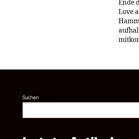
Ende d
Love a
Hammer
aufhal
mitko
Suchen