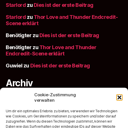
Starlord
zu
Dies ist der erste Beitrag
Starlord
zu
Thor Love and Thunder Endcredit-
Scene erklärt
Benötigter
zu
Dies ist der erste Beitrag
Benötigter
zu
Thor Love and Thunder
Endcredit-Scene erklärt
Guwiel
zu
Dies ist der erste Beitrag
Archiv
Cookie-Zustimmung
verwalten
Juli 2022
Um dir ein optimales Erlebnis zu bieten, verwenden wir Technologien
Kategorien
wie Cookies, um Geräteinformationen zu speichern und/oder darauf
zuzugreifen. Wenn du diesen Technologien zustimmst, können wir
Daten wie das Surfverhalten oder eindeutige IDs auf dieser Website