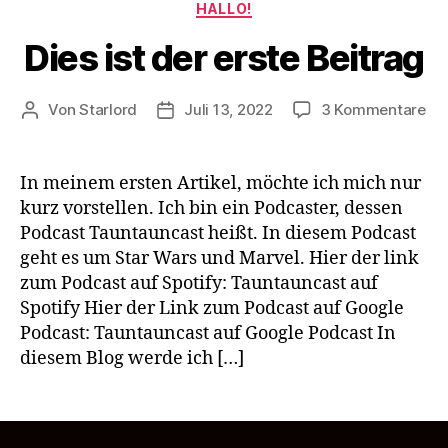
Kategorien
HALLO!
Dies ist der erste Beitrag
zu
Von
Starlord
Juli 13, 2022
3 Kommentare
Beitragsautor
Beitragsdatum
Die
ist
de
In meinem ersten Artikel, möchte ich mich nur
ers
kurz vorstellen. Ich bin ein Podcaster, dessen
Bei
Podcast Tauntauncast heißt. In diesem Podcast
geht es um Star Wars und Marvel. Hier der link
zum Podcast auf Spotify: Tauntauncast auf
Spotify Hier der Link zum Podcast auf Google
Podcast: Tauntauncast auf Google Podcast In
diesem Blog werde ich […]