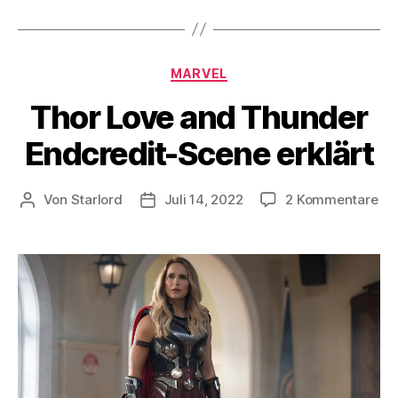
Kategorien
MARVEL
Thor Love and Thunder
Endcredit-Scene erklärt
zu
Von
Starlord
Juli 14, 2022
2 Kommentare
Beitragsautor
Beitragsdatum
Th
Lo
an
Th
End
Sc
erk