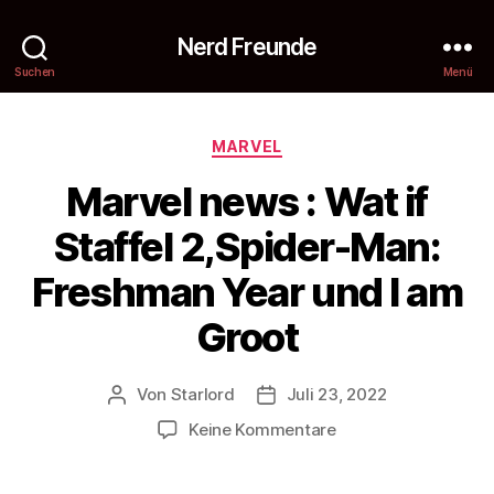
Nerd Freunde
Suchen
Menü
Kategorien
MARVEL
Marvel news : Wat if
Staffel 2,Spider-Man:
Freshman Year und l am
Groot
Von
Starlord
Juli 23, 2022
Beitragsautor
Beitragsdatum
zu
Keine Kommentare
Marvel
news