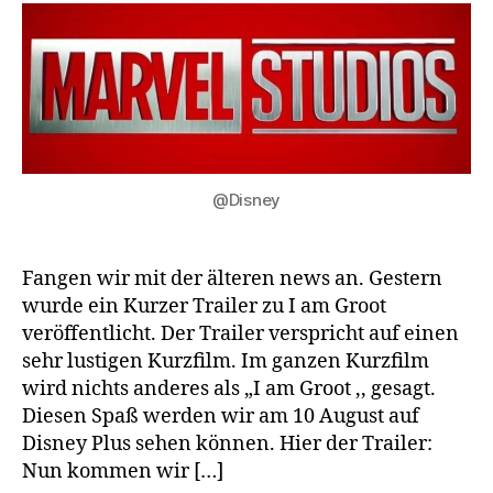
:
Wat
if
Staffel
2,Spider-
Man:
Freshman
Year
@Disney
und
l
am
Groot
Fangen wir mit der älteren news an. Gestern
wurde ein Kurzer Trailer zu I am Groot
veröffentlicht. Der Trailer verspricht auf einen
sehr lustigen Kurzfilm. Im ganzen Kurzfilm
wird nichts anderes als „I am Groot ,, gesagt.
Diesen Spaß werden wir am 10 August auf
Disney Plus sehen können. Hier der Trailer:
Nun kommen wir […]