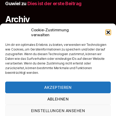
Guwiel
zu
Dies ist der erste Beitrag
Archiv
Cookie-Zustimmung
verwalten
Juli 2022
Um dir ein optimales Erlebnis zu bieten, verwenden wir Technologien
Kategorien
wie Cookies, um Geräteinformationen zu speichern und/oder darauf
zuzugreifen. Wenn du diesen Technologien zustimmst, können wir
Daten wie das Surfverhalten oder eindeutige IDs auf dieser Website
verarbeiten. Wenn du deine Zustimmung nicht erteilst oder
Hallo!
zurückziehst, können bestimmte Merkmale und Funktionen
beeinträchtigt werden.
Marvel
AKZEPTIEREN
ABLEHNEN
EINSTELLUNGEN ANSEHEN
© 2026
Nerd Freunde
Hoch
↑