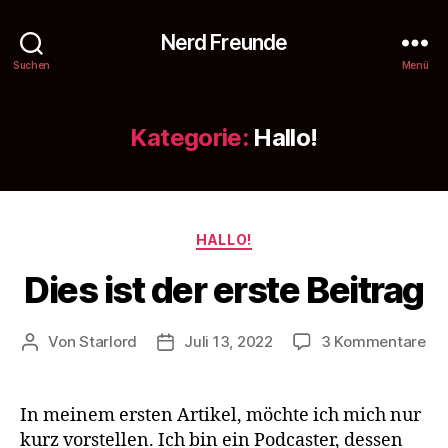
Nerd Freunde
Suchen
Menü
Kategorie:
Hallo!
Kategorien
HALLO!
Dies ist der erste Beitrag
zu
Von
Starlord
Juli 13, 2022
3 Kommentare
Beitragsautor
Beitragsdatum
Die
ist
de
In meinem ersten Artikel, möchte ich mich nur
ers
kurz vorstellen. Ich bin ein Podcaster, dessen